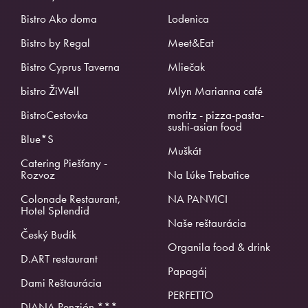
Bistro Ako doma
Lodenica
Bistro by Regal
Meet&Eat
Bistro Cyprus Taverna
Mliečak
bistro ŽiWell
Mlyn Marianna café
BistroCestovka
moritz - pizza-pasta-
sushi-asian food
Blue*S
Muškát
Catering Piešťany -
Rozvoz
Na Lúke Trebatice
Colonade Restaurant,
NA PANVICI
Hotel Splendid
Naše reštaurácia
Český Budík
Organila food & drink
D.ART restaurant
Papagáj
Dami Reštaurácia
PERFETTO
DIANA Penzión ***