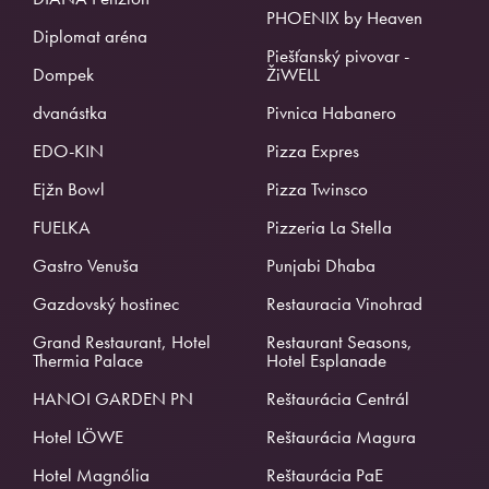
PHOENIX by Heaven
Diplomat aréna
Piešťanský pivovar -
Dompek
ŽiWELL
dvanástka
Pivnica Habanero
EDO-KIN
Pizza Expres
Ejžn Bowl
Pizza Twinsco
FUELKA
Pizzeria La Stella
Gastro Venuša
Punjabi Dhaba
Gazdovský hostinec
Restauracia Vinohrad
Grand Restaurant, Hotel
Restaurant Seasons,
Thermia Palace
Hotel Esplanade
HANOI GARDEN PN
Reštaurácia Centrál
Hotel LÖWE
Reštaurácia Magura
Hotel Magnólia
Reštaurácia PaE