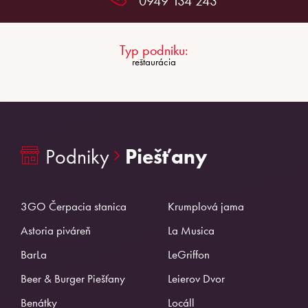
0949 134 243
Typ podniku:
reštaurácia
Podniky
Piešťany
3GO Čerpacia stanica
Krumplová jama
Astoria piváreň
La Musica
BarLa
LeGriffon
Beer & Burger Piešťany
Leierov Dvor
Benátky
Locáll