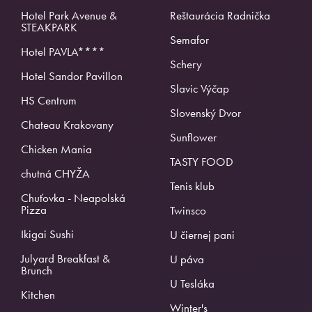
Hotel Park Avenue &
Reštaurácia Radnička
STEAKPARK
Semafor
Hotel PAVLA****
Schery
Hotel Sandor Pavillon
Slavic Výčap
HS Centrum
Slovenský Dvor
Chateau Krakovany
Sunflower
Chicken Mania
TASTY FOOD
chutná CHYŽA
Tenis klub
Chuťovka - Neapolská
Pizza
Twinsco
Ikigai Sushi
U čiernej pani
Julyard Breakfast &
U páva
Brunch
U Tesláka
Kitchen
Winter's