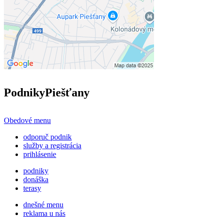
Podniky
Piešťany
Obedové menu
odporuč podnik
služby a registrácia
prihlásenie
podniky
donáška
terasy
dnešné menu
reklama u nás