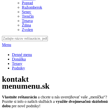
Poprad
Ružomberok
Senec
Trenčín
Trnava
Žilina
Zvolen
Menu
Denné menu
Donáška
Terasy
Podniky
kontakt
menumenu.sk
Vlastníte reštauráciu
a chcete u nás uverejňovať vaše „meníčka“?
Pozrite si info o našich službách a
využite dvojmesačnú skúšobnú
dobu
pre nové podniky!