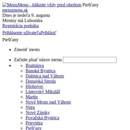
Piešťany
menumenu.sk
Dnes je
nedeľa
9. augusta
Meniny má Lubomíra
Registrácia podniku
Prihlásenie užívateľa
Prihlásiť
Piešťany
Zmeniť mesto
Začnite písať názov mesta
Bratislava
Banská Bystrica
Dubnica nad Váhom
Dunajská Streda
Hlohovec
Liptovský Mikuláš
Martin
Nové Mesto nad Váhom
Nitra
Nové Zámky
Považská Bystrica
Prievidza
Piešťany