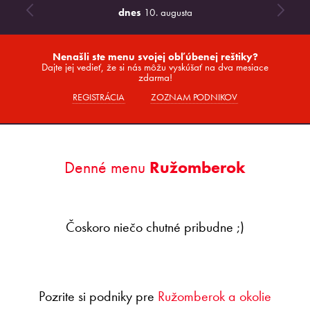
dnes
10. augusta
Nenašli ste menu svojej obľúbenej reštiky?
Dajte jej vedieť, že si nás môžu vyskúšať na dva mesiace
zdarma!
REGISTRÁCIA
ZOZNAM PODNIKOV
Denné menu
Ružomberok
Čoskoro niečo chutné pribudne ;)
Pozrite si podniky pre
Ružomberok a okolie