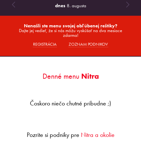
dnes
8. augusta
Nenašli ste menu svojej obľúbenej reštiky?
Dajte jej vedieť, že si nás môžu vyskúšať na dva mesiace
zdarma!
REGISTRÁCIA
ZOZNAM PODNIKOV
Denné menu
Nitra
Čoskoro niečo chutné pribudne ;)
Pozrite si podniky pre
Nitra a okolie