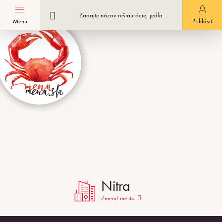
Menu
Registrácia podniku
Prihlásiť
Nitra
Zmeniť mesto