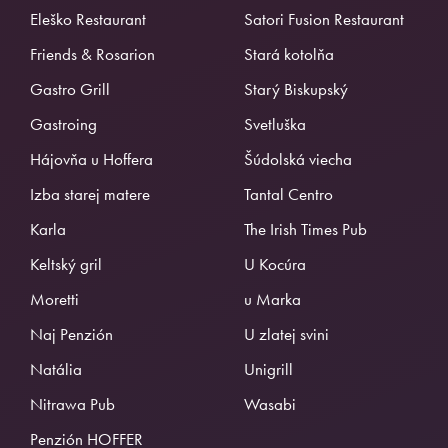
Eleško Restaurant
Satori Fusion Restaurant
Friends & Rosarion
Stará kotolňa
Gastro Grill
Starý Biskupský
Gastroing
Svetluška
Hájovňa u Hoffera
Šúdolská viecha
Izba starej matere
Tantal Centro
Karla
The Irish Times Pub
Keltský gril
U Kocúra
Moretti
u Marka
Naj Penzión
U zlatej svini
Natália
Unigrill
Nitrawa Pub
Wasabi
Penzión HOFFER