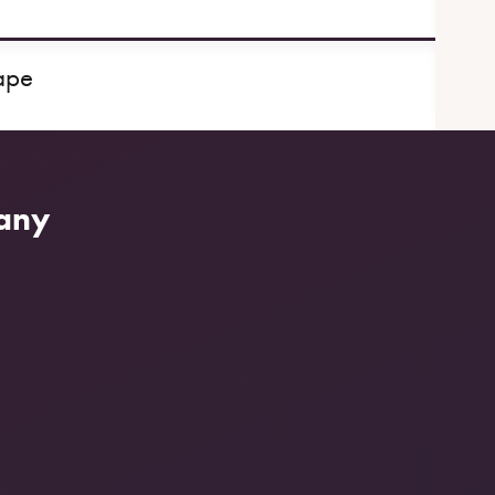
ape
ťany