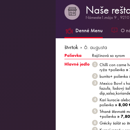
Naše rešt
Námestie1.mája 9 , 92101
Denné Menu
O n
štvrtok
6. augusta
Polievka
Rajčinová so syrom
Hlavné jedlo
Chilli con carne 
1
ryža +polievka
» 
burrito+ polievka
2
Mexico Bowl s ho
3
fazuľa, ľadový ša
dip,salsa,koriande
Kari kuracie aleb
4
polievka
» 8,00 
Trhané šťavnaté m
5
+polievka
» 7,80
Grécky šalát so š
6
7