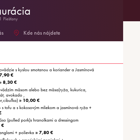
aurácia
 Piešťany
ás
Kde nás nájdete
hovädzie s kyslou smotanou a koriander a Jasmínová
7,90 €
» 8,30 €
vädzím mäsom alebo bez mäsa(ryža, kukurica,
lát, avokado ,
r,cibuľka)
» 10,00 €
o s tofu a s kokosovým mliekom a jasmínová ryža +
€
äso (pulled pork)s hranolkami a dressingom
 €
tanglami + polievka
» 7,80 €