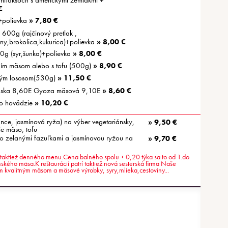
rnflaksoch s americkými zemiakmi +
€
+polievka
» 7,80 €
 600g (rajčinový pretlak ,
óny,brokolica,kukurica)+polievka
» 8,00 €
0g (syr,šunka)+polievka
» 8,00 €
cím mäsom alebo s tofu (500g)
» 8,90 €
ným lososom(530g)
» 11,50 €
nska 8,60E Gyoza mäsová 9,10E
» 8,60 €
o hovädzie
» 10,20 €
ance, jasmínová ryža) na výber vegetariánsky,
» 9,50 €
e mäso, tofu
o zelanými fazuľkami a jasmínovou ryžou na
» 9,70 €
a taktiež denného menu.Cena balného spolu + 0,20 týka sa to od 1.do
ského mäsa.K reštaurácií patrí taktiež nová sesterská firma Naše
m kvalitným mäsom a mäsové výrobky, syry,mlieka,cestoviny...