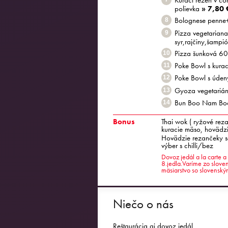
Kurací rezeň v co
polievka
» 7,80 
Bolognese penne
8
Pizza vegetariana
9
syr,rajčiny,šampi
Pizza šunková 60
10
Poke Bowl s kura
11
Poke Bowl s úde
12
Gyoza vegetariá
13
Bun Boo Nam Bo
14
Bonus
Thai wok ( ryžové rez
kuracie mäso, hovädzi
Hovädzie rezančeky s
výber s chilli/bez
Dovoz jedál a la carte 
8.jedla.Varíme zo sloven
mäsiarstvo so slovenský
Niečo o nás
Reštaurácia aj dovoz jedál