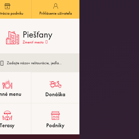
trácia podniku
Prihlásenie užívateľa
Piešťany
Zmeniť mesto
nné menu
Donáška
Terasy
Podniky