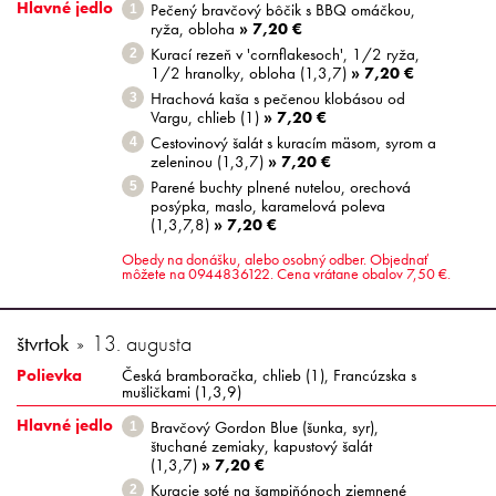
Hlavné jedlo
Pečený bravčový bôčik s BBQ omáčkou,
1
ryža, obloha
» 7,20 €
Kurací rezeň v 'cornflakesoch', 1/2 ryža,
2
1/2 hranolky, obloha (1,3,7)
» 7,20 €
Hrachová kaša s pečenou klobásou od
3
Vargu, chlieb (1)
» 7,20 €
Cestovinový šalát s kuracím mäsom, syrom a
4
zeleninou (1,3,7)
» 7,20 €
Parené buchty plnené nutelou, orechová
5
posýpka, maslo, karamelová poleva
(1,3,7,8)
» 7,20 €
Obedy na donášku, alebo osobný odber. Objednať
môžete na 0944836122. Cena vrátane obalov 7,50 €.
štvrtok
13. augusta
Polievka
Česká bramboračka, chlieb (1), Francúzska s
mušličkami (1,3,9)
Hlavné jedlo
Bravčový Gordon Blue (šunka, syr),
1
štuchané zemiaky, kapustový šalát
(1,3,7)
» 7,20 €
Kuracie soté na šampiňónoch zjemnené
2