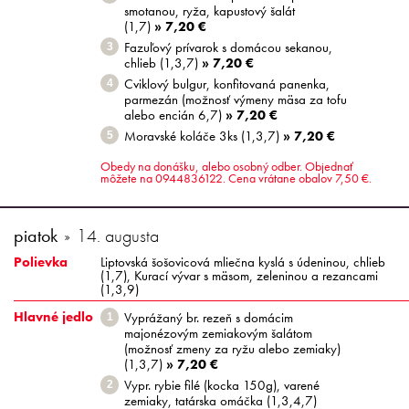
smotanou, ryža, kapustový šalát
(1,7)
» 7,20 €
Fazuľový prívarok s domácou sekanou,
3
chlieb (1,3,7)
» 7,20 €
Cviklový bulgur, konfitovaná panenka,
4
parmezán (možnosť výmeny mäsa za tofu
alebo encián 6,7)
» 7,20 €
Moravské koláče 3ks (1,3,7)
» 7,20 €
5
Obedy na donášku, alebo osobný odber. Objednať
môžete na 0944836122. Cena vrátane obalov 7,50 €.
piatok
14. augusta
Polievka
Liptovská šošovicová mliečna kyslá s údeninou, chlieb
(1,7), Kurací vývar s mäsom, zeleninou a rezancami
(1,3,9)
Hlavné jedlo
Vyprážaný br. rezeň s domácim
1
majonézovým zemiakovým šalátom
(možnosť zmeny za ryžu alebo zemiaky)
(1,3,7)
» 7,20 €
Vypr. rybie filé (kocka 150g), varené
2
zemiaky, tatárska omáčka (1,3,4,7)