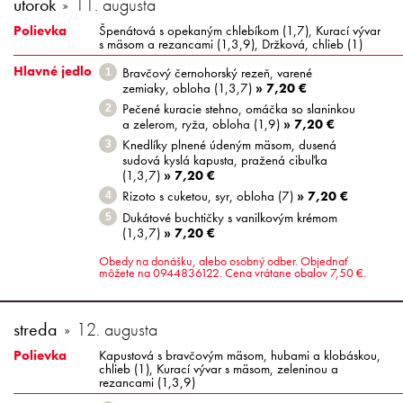
utorok
11. augusta
Polievka
Špenátová s opekaným chlebíkom (1,7), Kurací vývar
s mäsom a rezancami (1,3,9), Držková, chlieb (1)
Hlavné jedlo
Bravčový černohorský rezeň, varené
1
zemiaky, obloha (1,3,7)
» 7,20 €
Pečené kuracie stehno, omáčka so slaninkou
2
a zelerom, ryža, obloha (1,9)
» 7,20 €
Knedlíky plnené údeným mäsom, dusená
3
sudová kyslá kapusta, pražená cibuľka
(1,3,7)
» 7,20 €
Rizoto s cuketou, syr, obloha (7)
» 7,20 €
4
Dukátové buchtičky s vanilkovým krémom
5
(1,3,7)
» 7,20 €
Obedy na donášku, alebo osobný odber. Objednať
môžete na 0944836122. Cena vrátane obalov 7,50 €.
streda
12. augusta
Polievka
Kapustová s bravčovým mäsom, hubami a klobáskou,
chlieb (1), Kurací vývar s mäsom, zeleninou a
rezancami (1,3,9)