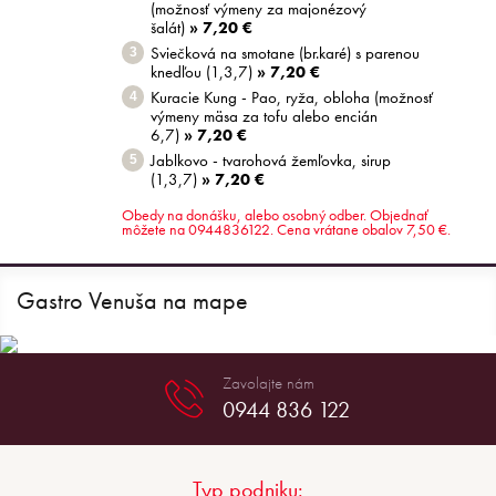
(možnosť výmeny za majonézový
šalát)
» 7,20 €
Sviečková na smotane (br.karé) s parenou
3
knedľou (1,3,7)
» 7,20 €
Kuracie Kung - Pao, ryža, obloha (možnosť
4
výmeny mäsa za tofu alebo encián
6,7)
» 7,20 €
Jablkovo - tvarohová žemľovka, sirup
5
(1,3,7)
» 7,20 €
Obedy na donášku, alebo osobný odber. Objednať
môžete na 0944836122. Cena vrátane obalov 7,50 €.
Gastro Venuša na mape
0944 836 122
Typ podniku: