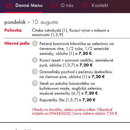
Denné Menu
O nás
Kontakt
pondelok
10. augusta
Polievka
Čínska ostrokyslá (1), Kurací vývar s mäsom a
rezancami (1,3,9)
Hlavné jedlo
Pečená bravčová krkovička so zeleninou na
1
červenom víne, 1/2 ryža, 1/2 americké
zemiaky, obloha (1)
» 7,20 €
Kurací rezeň v syrovom cestíčku, zemiakové
2
pyré, obloha (1,3,7)
» 7,20 €
Granadírsky pochod s pečenou špekačkou
3
na čiernom pive, obloha (1)
» 7,20 €
Steak zo pstruha lososovitého na
4
bylinkovom masle, anglická zelenina,
maslové zemiačky (4,7)
» 7,20 €
Kapustníky 3ks (1,3,7)
» 7,20 €
5
Obedy na donášku, alebo osobný odber. Objednať
môžete na 0944836122. Cena vrátane obalov 7,50 €.