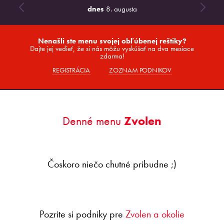
dnes
8. augusta
Nenašli ste menu svojej obľúbenej reštiky?
Dajte jej vedieť, že si nás môžu vyskúšať na dva mesiace
zdarma!
REGISTRÁCIA
ZOZNAM PODNIKOV
Denné menu
Zvolen
Čoskoro niečo chutné pribudne ;)
Pozrite si podniky pre
Zvolen a okolie