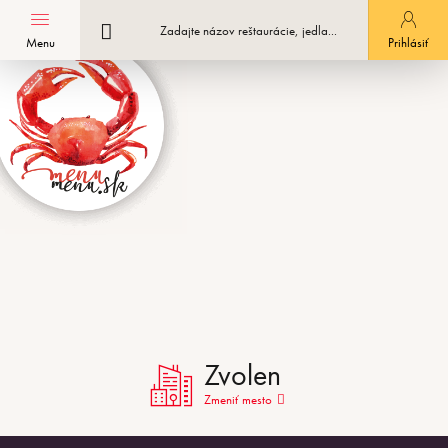
Menu
Registrácia podniku
Prihlásiť
Zvolen
Zmeniť mesto