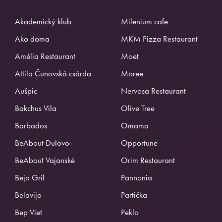
Akademický klub
Milenium cafe
Ako doma
MKM Pizza Restaurant
Amélia Restaurant
Moet
Attila Čunovská csárda
Moree
Aušpic
Nervosa Restaurant
Bakchus Vila
Olive Tree
Barbados
Omama
BeAbout Dulovo
Opportune
BeAbout Vajanské
Orim Restaurant
Bejo Gril
Pannonia
Belavijo
Partička
Bep Viet
Peklo