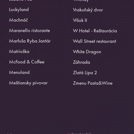
Luckyland
Vrakuňský dvor
Machnáč
Vŕšok II
Maranello ristorante
W Hotel - Reštaurácia
Marfuša Ryba Jantár
Wall Street restaurant
Matrioška
White Dragon
McFood & Coffee
Záhrada
Menuland
Zlatá Lipa 2
Meštiansky pivovar
Zmenu Pasta&Wine