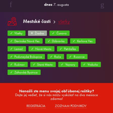
dnes
7. augusta
Mestské časti
všetky
Všetky
Žiadne
Čunovo
Devínska Nová Ves
Dúbravka
Karlova Ves
Lamač
Nové Mesto
Petržalka
Podunajské Biskupice
Rača
Rusovce
Ružinov
Staré Mesto
Vajnory
Vrakuňa
Záhorská Bystrica
Nenašli ste menu svojej obľúbenej reštiky?
Dajte jej vedieť, že si nás môžu vyskúšať na dva mesiace
zdarma!
REGISTRÁCIA
ZOZNAM PODNIKOV