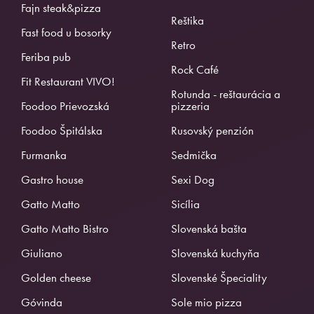
Fajn steak&pizza
Reštika
Fast food u bosorky
Retro
Feriba pub
Rock Café
Fit Restaurant VIVO!
Rotunda - reštaurácia a
Foodoo Prievozská
pizzeria
Foodoo Špitálska
Rusovský penzión
Furmanka
Sedmička
Gastro house
Sexi Dog
Gatto Matto
Sicília
Gatto Matto Bistro
Slovenská bašta
Giuliano
Slovenská kuchyňa
Golden cheese
Slovenské Špeciality
Góvinda
Sole mio pizza