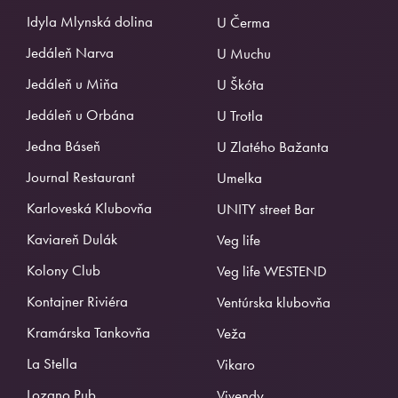
Idyla Mlynská dolina
U Čerma
Jedáleň Narva
U Muchu
Jedáleň u Miňa
U Škóta
Jedáleň u Orbána
U Trotla
Jedna Báseň
U Zlatého Bažanta
Journal Restaurant
Umelka
Karloveská Klubovňa
UNITY street Bar
Kaviareň Dulák
Veg life
Kolony Club
Veg life WESTEND
Kontajner Riviéra
Ventúrska klubovňa
Kramárska Tankovňa
Veža
La Stella
Vikaro
Lozano Pub
Vivendy