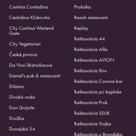
Cantina Contadina
Prolaika
Centrálna Klubovňa
Reach restaurant
City Cantina Westend
Replay
Gate
Reštaurácia 44
City Vegetarian
Reštaurácia Alfa
Česká pivnica
Reštaurácia AVION
Da Vinci Bistro&more
Reštaurácia Brix
Daniel's pub & restaurant
Reštaurácia Corona bar
Dilema
Reštaurácia pri kaplnke
Divoká voda
Reštaurácia Pruk
Don Quijote
Reštaurácia SĽUK
Družba
Reštaurácia Trojka
Dunajská 54
Reštaurácia u Bronďaka