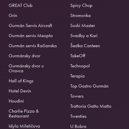
GREAT Club
Spicy Chup
Grín
Stromovka
Gurmán Servis Aircraft
Sushi Master
Gurmán servis Meopta
Svadby a Kari
Gurmán servis Račianska
Šestka Canteen
Gurmánsky dvor
TakeOff
Gurmánsky dvor u
Technopol
Oravca
Terapia
Hall of Kings
Top Gastro Gurmán
Hotel Devín
Towers
Houdini
Trattoria Gatto Matto
Charlie Pizza &
Restaurant
Twenties
Idyla Miletičova
U Bobra